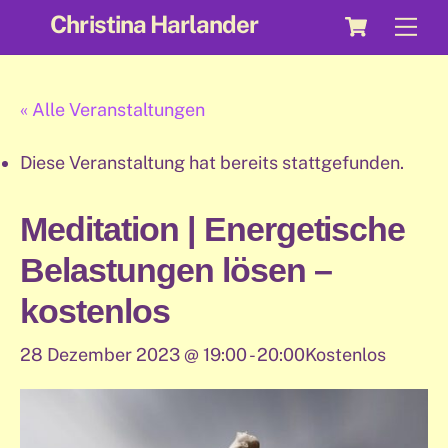
Cart
Skip
Christina Harlander
Me
to
content
« Alle Veranstaltungen
Diese Veranstaltung hat bereits stattgefunden.
Meditation | Energetische
Belastungen lösen –
kostenlos
28 Dezember 2023 @ 19:00
-
20:00
Kostenlos