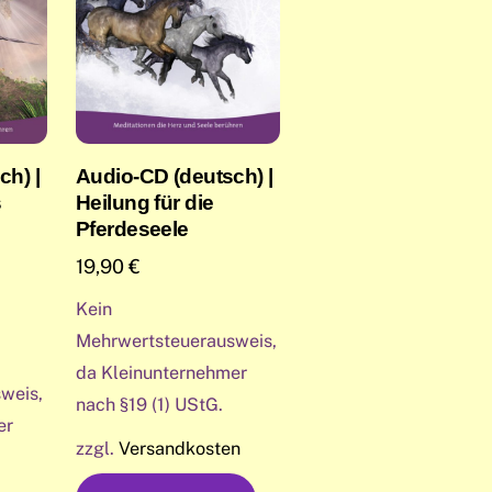
ch) |
Audio-CD (deutsch) |
s
Heilung für die
Pferdeseele
19,90
€
Kein
Mehrwertsteuerausweis,
da Kleinunternehmer
weis,
nach §19 (1) UStG.
er
zzgl.
Versandkosten