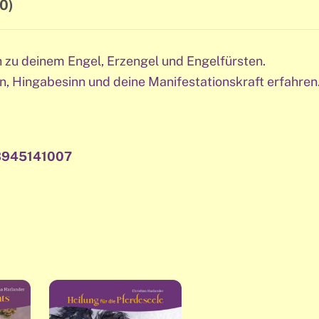
Pegasus
0)
-
Engelbegegnung
h zu deinem Engel, Erzengel und Engelfürsten.
Menge
n, Hingabesinn und deine Manifestationskraft erfahren
3945141007