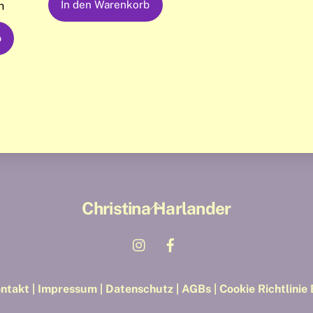
In den Warenkorb
n
b
Back
Christina Harlander
To
Instagram
Facebook
Top
ntakt |
Impressum |
Datenschutz |
AGBs |
Cookie Richtlinie