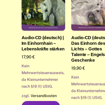
Audio-CD (deutsch) |
Audio-CD (deuts
Im Einhornhain –
Das Einhorn de
Lebenskräfte stärken
Lichts – Gottes
Talente – Engels
17,90
€
Geschenke
Kein
19,90
€
Mehrwertsteuerausweis,
Kein
da Kleinunternehmer
Mehrwertsteueraus
nach §19 (1) UStG.
da Kleinunternehm
zzgl.
Versandkosten
nach §19 (1) UStG.