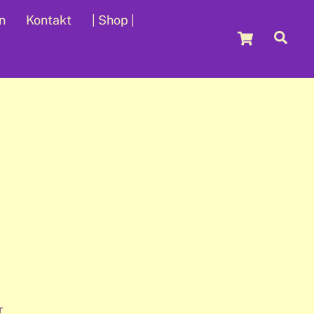
n
Kontakt
| Shop |
Cart
Sea
r