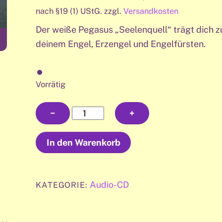
nach §19 (1) UStG.
zzgl.
Versandkosten
Der weiße Pegasus „Seelenquell“ trägt dich z
deinem Engel, Erzengel und Engelfürsten.
Vorrätig
Audio-
−
+
CD
(deutsch)
In den Warenkorb
|
Seelenritt
auf
Audio-CD
KATEGORIE:
dem
weißen