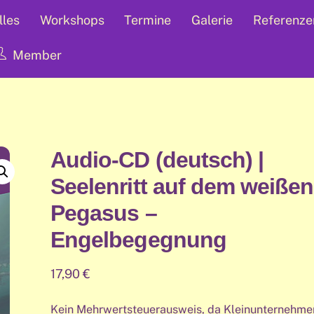
lles
Workshops
Termine
Galerie
Referenze
Member
Audio-CD (deutsch) |
Seelenritt auf dem weißen
Pegasus –
Engelbegegnung
17,90
€
Kein Mehrwertsteuerausweis, da Kleinunternehme