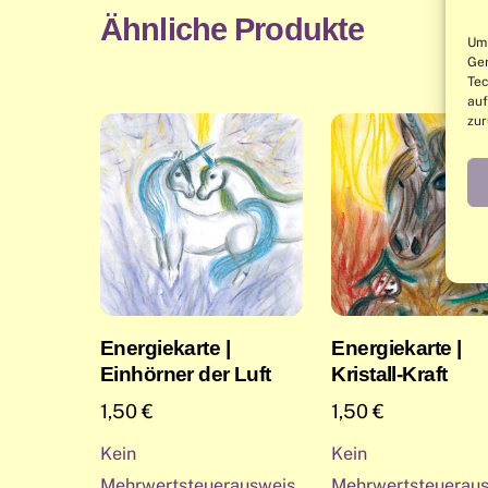
Ähnliche Produkte
Um 
Ger
Tec
auf
zur
Energiekarte |
Energiekarte |
Einhörner der Luft
Kristall-Kraft
1,50
€
1,50
€
Kein
Kein
Mehrwertsteuerausweis,
Mehrwertsteueraus