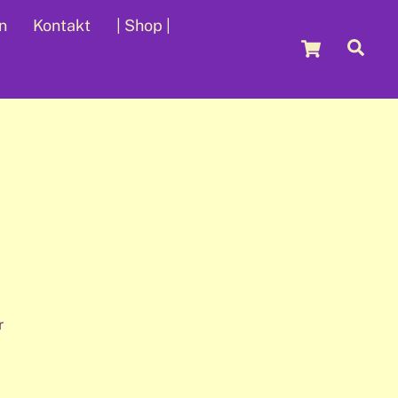
n
Kontakt
| Shop |
Cart
Sea
r